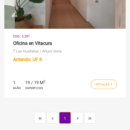
COD.: 5.297
Oficina en Vitacura
Las Hualtatas / Arturo Ureta
Arriendo:
UF 8
2
1
19 / 19 M
DETALLES
BAÑO
SUPERFICIES
1