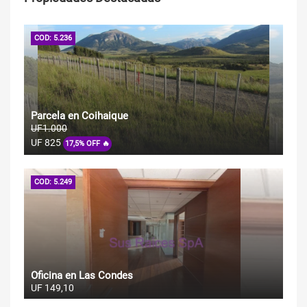
COD: 5.236
Parcela en Coihaique
UF1.000
UF 825
17,5% OFF 🔥
COD: 5.249
Oficina en Las Condes
UF 149,10