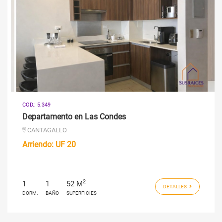
COD.: 5.349
Departamento en Las Condes
CANTAGALLO
Arriendo:
UF 20
2
1
1
52 M
DETALLES
DORM.
BAÑO
SUPERFICIES