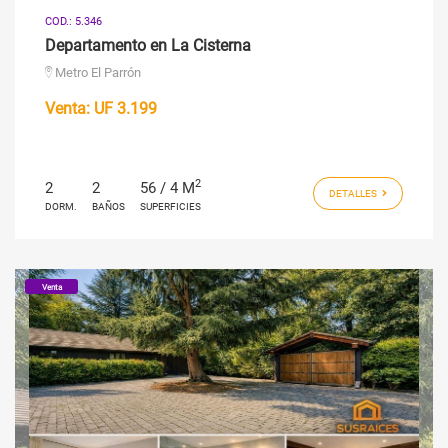
COD.: 5.346
Departamento en La Cisterna
Metro El Parrón
Venta:
UF 3.199
2
2
2
56 / 4 M
DETALLES
DORM.
BAÑOS
SUPERFICIES
Venta