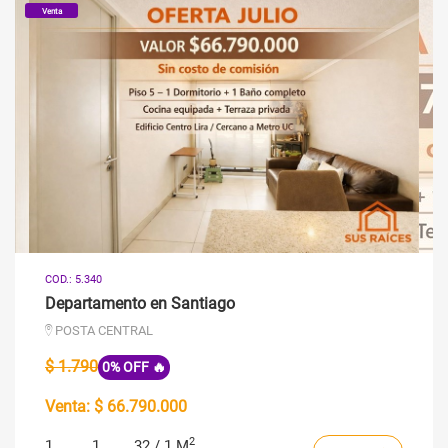
Venta
COD.: 5.340
Departamento en Santiago
POSTA CENTRAL
$ 1.790
0% OFF 🔥
Venta:
$ 66.790.000
2
1
1
32 / 1 M