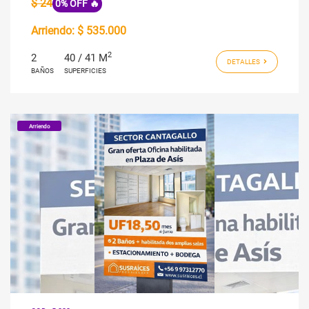
$ 24
0% OFF 🔥
Arriendo:
$ 535.000
2
2
40 / 41 M
DETALLES
BAÑOS
SUPERFICIES
Arriendo