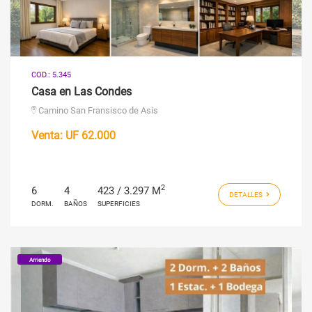
COD.: 5.345
Casa en Las Condes
Camino San Fransisco de Asis
Venta:
UF 62.000
2
6
4
423 / 3.297 M
DETALLES
DORM.
BAÑOS
SUPERFICIES
Arriendo