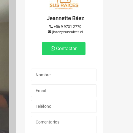
Jeannette Báez
+56 9 9731 2770
jbaez@susraices.cl
Contactar