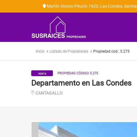
Martín Alonso Pinzón 7420, Las Condes, Santi
SUSRAICES
Inicio
Listado de Propiedades
Propiedad cod.: 5.275
PROPIEDAD CÓDIGO 5.275
VENTA
Departamento en Las Condes
CANTAGALLO