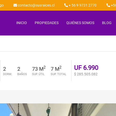
ago
contacto@susraices.cl
+ 56 9 9731 2770
+56
INICIO
PROPIEDADES
QUIÉNES SOMOS
BLOG
UF 6.990
2
2
2
2
73 M
7 M
$ 285.505.082
DORM.
BAÑOS
SUP. ÚTIL
SUP. TOTAL