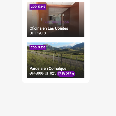
COD: 5.249
Oficina en Las Condes
UF 149,10
COD: 5.236
Parcela en Coihaique
UF1.000
UF 825
17,5% OFF 🔥