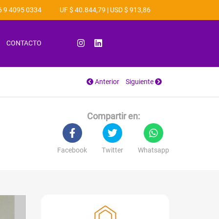
 9 4095 0334
UF $ 40.844,79
|
USD $ 913,86
CONTACTO
Anterior
Siguiente
Compartir en:
Facebook
Twitter
Whatsapp